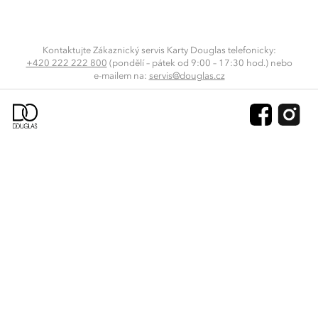
Kontaktujte Zákaznický servis Karty Douglas telefonicky:
+420 222 222 800
(pondělí – pátek od 9:00 – 17:30 hod.) nebo
e-mailem
na:
servis@douglas.cz