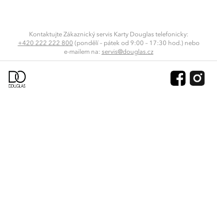
Kontaktujte Zákaznický servis Karty Douglas telefonicky:
+420 222 222 800
(pondělí – pátek od 9:00 – 17:30 hod.) nebo
e-mailem
na:
servis@douglas.cz