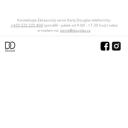
Kontaktujte Zákaznický servis Karty Douglas telefonicky:
+420 222 222 800
(pondělí – pátek od 9:00 – 17:30 hod.) nebo
e-mailem
na:
servis@douglas.cz